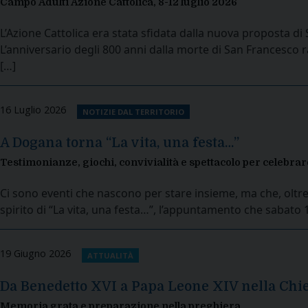
Campo Adulti Azione Cattolica, 8-12 luglio 2026
L’Azione Cattolica era stata sfidata dalla nuova proposta d
L’anniversario degli 800 anni dalla morte di San Francesco ra
[…]
16 Luglio 2026
NOTIZIE DAL TERRITORIO
A Dogana torna “La vita, una festa…”
Testimonianze, giochi, convivialità e spettacolo per celebrare
Ci sono eventi che nascono per stare insieme, ma che, oltre 
spirito di “La vita, una festa…”, l’appuntamento che sabato 
19 Giugno 2026
ATTUALITÀ
Da Benedetto XVI a Papa Leone XIV nella Chi
Memoria grata e preparazione nella preghiera