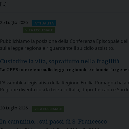
[…]
25 Luglio 2026
ATTUALITÀ
VITA ECCLESIALE
Pubblichiamo la posizione della Conferenza Episcopale del
sulla legge regionale riguardante il suicidio assistito.
Custodire la vita, soprattutto nella fragilità
La CEER interviene sulla legge regionale e rilancia l’urgenza d
L’Assemblea legislativa della Regione Emilia-Romagna ha appr
Regione diventa così la terza in Italia, dopo Toscana e Sard
20 Luglio 2026
VITA ECCLESIALE
In cammino… sui passi di S. Francesco