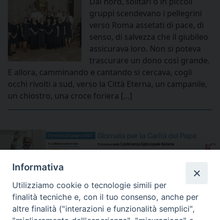
Dal nord, solitari o in piccoli
gruppi scendevano i pellegrini
verso Roma assetati di pace, di
senso, di salvezza che il giubileo
assicurava loro. Non si poteva
trascurare un dono così grande.
E allora, camminando e cantando si cercava, cogli
occhi rivolti a sud, verso la Città Eterna, un campanile,
un chiostro, una croce foriera […]
Informativa
Utilizziamo cookie o tecnologie simili per
finalità tecniche e, con il tuo consenso, anche per
altre finalità ("interazioni e funzionalità semplici",