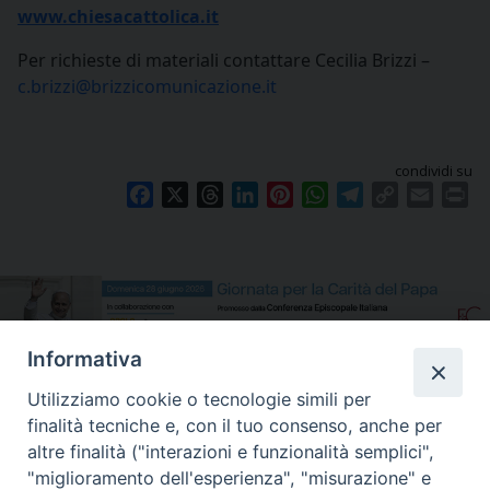
www.chiesacattolica.it
Per richieste di materiali contattare Cecilia Brizzi –
c.brizzi@brizzicomunicazione.it
condividi su
Facebook
X
Threads
LinkedIn
Pinterest
WhatsApp
Telegram
Copy
Email
Pr
Link
Informativa
Utilizziamo cookie o tecnologie simili per
finalità tecniche e, con il tuo consenso, anche per
altre finalità ("interazioni e funzionalità semplici",
"miglioramento dell'esperienza", "misurazione" e