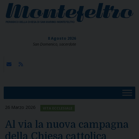
Skip
to
content
8 Agosto 2026
San Domenico, sacerdote
26 Marzo 2026
VITA ECCLESIALE
Al via la nuova campagna
della Chiesa cattolica